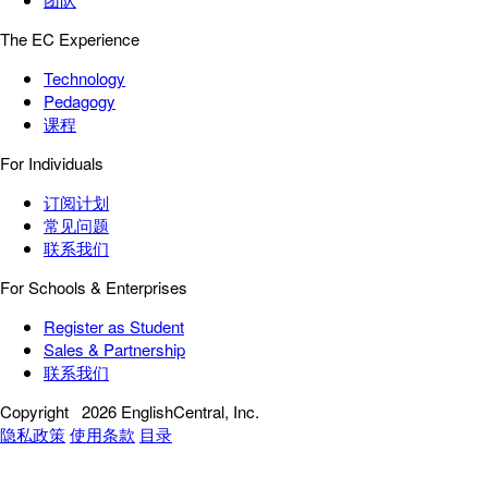
The EC Experience
Technology
Pedagogy
课程
For Individuals
订阅计划
常见问题
联系我们
For Schools & Enterprises
Register as Student
Sales & Partnership
联系我们
Copyright
2026 EnglishCentral, Inc.
隐私政策
使用条款
目录