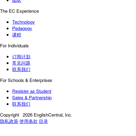
The EC Experience
Technology
Pedagogy
课程
For Individuals
订阅计划
常见问题
联系我们
For Schools & Enterprises
Register as Student
Sales & Partnership
联系我们
Copyright
2026 EnglishCentral, Inc.
隐私政策
使用条款
目录