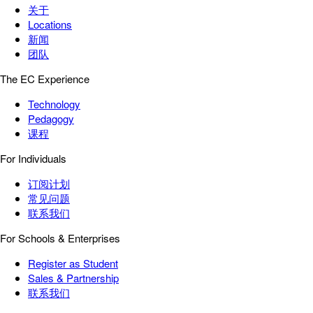
关于
Locations
新闻
团队
The EC Experience
Technology
Pedagogy
课程
For Individuals
订阅计划
常见问题
联系我们
For Schools & Enterprises
Register as Student
Sales & Partnership
联系我们