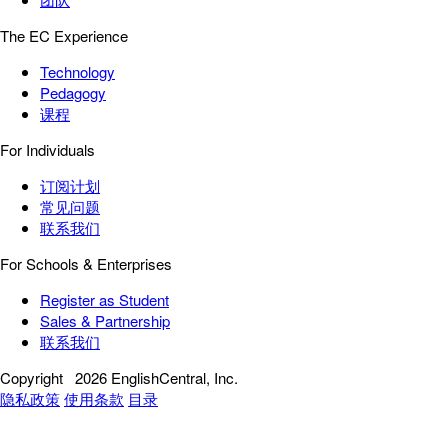
The EC Experience
Technology
Pedagogy
课程
For Individuals
订阅计划
常见问题
联系我们
For Schools & Enterprises
Register as Student
Sales & Partnership
联系我们
Copyright
2026 EnglishCentral, Inc.
隐私政策
使用条款
目录