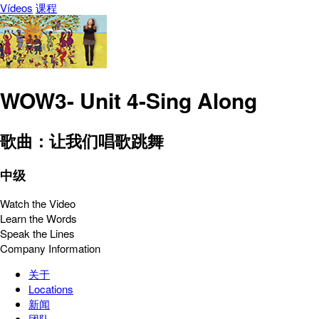
Vídeos
课程
WOW3- Unit 4-Sing Along
歌曲：让我们唱歌跳舞
中级
Watch the Video
Learn the Words
Speak the Lines
Company Information
关于
Locations
新闻
团队