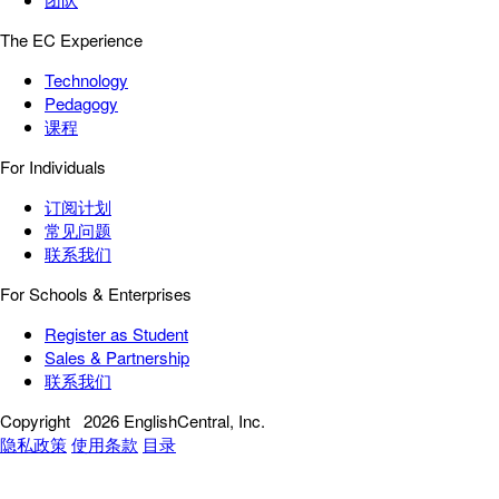
The EC Experience
Technology
Pedagogy
课程
For Individuals
订阅计划
常见问题
联系我们
For Schools & Enterprises
Register as Student
Sales & Partnership
联系我们
Copyright
2026 EnglishCentral, Inc.
隐私政策
使用条款
目录