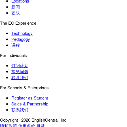
Locations
新闻
团队
The EC Experience
Technology
Pedagogy
课程
For Individuals
订阅计划
常见问题
联系我们
For Schools & Enterprises
Register as Student
Sales & Partnership
联系我们
Copyright
2026 EnglishCentral, Inc.
隐私政策
使用条款
目录