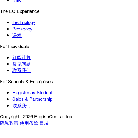
The EC Experience
Technology
Pedagogy
课程
For Individuals
订阅计划
常见问题
联系我们
For Schools & Enterprises
Register as Student
Sales & Partnership
联系我们
Copyright
2026 EnglishCentral, Inc.
隐私政策
使用条款
目录