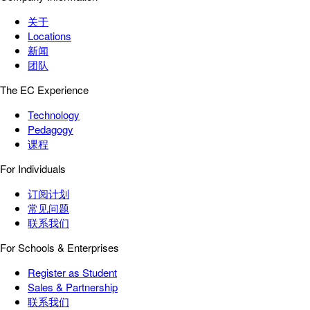
关于
Locations
新闻
团队
The EC Experience
Technology
Pedagogy
课程
For Individuals
订阅计划
常见问题
联系我们
For Schools & Enterprises
Register as Student
Sales & Partnership
联系我们