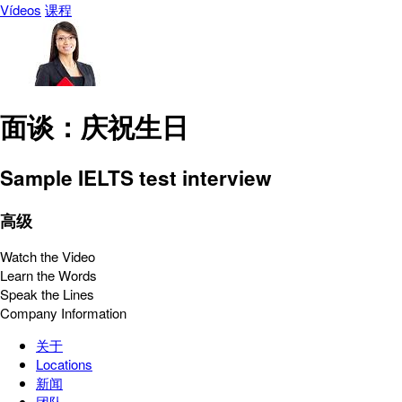
Vídeos
课程
面谈：庆祝生日
Sample IELTS test interview
高级
Watch the Video
Learn the Words
Speak the Lines
Company Information
关于
Locations
新闻
团队