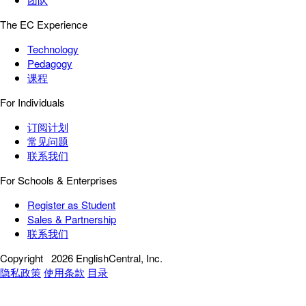
The EC Experience
Technology
Pedagogy
课程
For Individuals
订阅计划
常见问题
联系我们
For Schools & Enterprises
Register as Student
Sales & Partnership
联系我们
Copyright
2026 EnglishCentral, Inc.
隐私政策
使用条款
目录