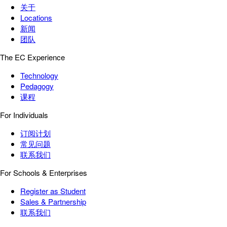
关于
Locations
新闻
团队
The EC Experience
Technology
Pedagogy
课程
For Individuals
订阅计划
常见问题
联系我们
For Schools & Enterprises
Register as Student
Sales & Partnership
联系我们